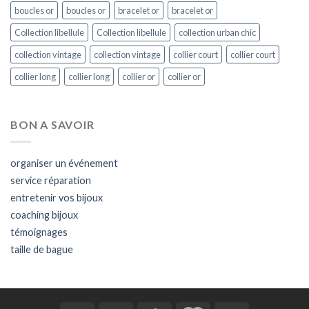
boucles or
boucles or
bracelet or
bracelet or
Collection libellule
Collection libellule
collection urban chic
collection vintage
collection vintage
collier court
collier court
collier long
collier long
collier or
collier or
BON A SAVOIR
organiser un événement
service réparation
entretenir vos bijoux
coaching bijoux
témoignages
taille de bague