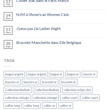
Collier Star dans le Paris Match
13
Fév
NJM à l’American Women Club
14
Nov
J’peux pas j’ai Ladies Night
13
Nov
Bracelet Manchette dans Elle Belgique
26
Sep
TAGS
bague argent
bague argent
bague or
bague or
boucle or
boucles or
boucles or
bracelet or
bracelet or
Collection libellule
Collection libellule
collection urban chic
collection vintage
collection vintage
collier court
collier court
collier long
collier long
collier or
collier or