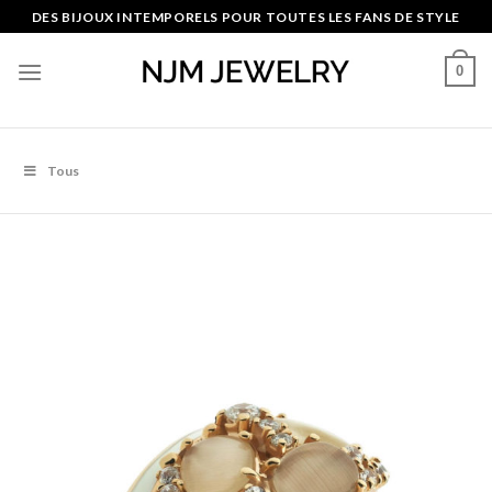
Skip
DES BIJOUX INTEMPORELS POUR TOUTES LES FANS DE STYLE
to
content
0
Tous