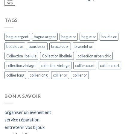
Sep
TAGS
bague argent
bague argent
bague or
bague or
boucle or
boucles or
boucles or
bracelet or
bracelet or
Collection libellule
Collection libellule
collection urban chic
collection vintage
collection vintage
collier court
collier court
collier long
collier long
collier or
collier or
BON A SAVOIR
organiser un événement
service réparation
entretenir vos bijoux