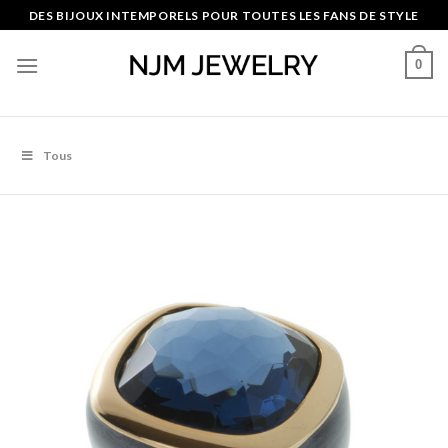
Skip
DES BIJOUX INTEMPORELS POUR TOUTES LES FANS DE STYLE
to
content
0
Tous