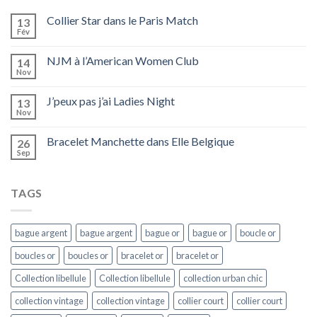
Collier Star dans le Paris Match
13
Fév
NJM à l’American Women Club
14
Nov
J’peux pas j’ai Ladies Night
13
Nov
Bracelet Manchette dans Elle Belgique
26
Sep
TAGS
bague argent
bague argent
bague or
bague or
boucle or
boucles or
boucles or
bracelet or
bracelet or
Collection libellule
Collection libellule
collection urban chic
collection vintage
collection vintage
collier court
collier court