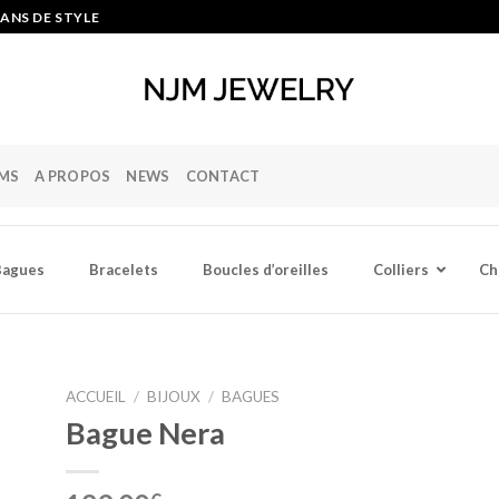
ANS DE STYLE
MS
A PROPOS
NEWS
CONTACT
Bagues
Bracelets
Boucles d’oreilles
Colliers
Ch
ACCUEIL
/
BIJOUX
/
BAGUES
Bague Nera