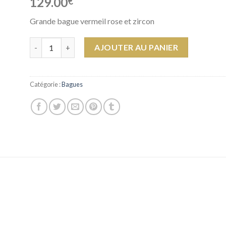
129.00
€
Grande bague vermeil rose et zircon
quantité de Bague Nera
AJOUTER AU PANIER
Catégorie :
Bagues