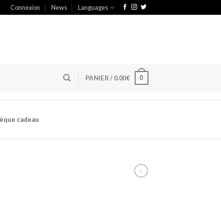
Connexion
News
Languages
0
PANIER /
0.00
€
èque cadeau