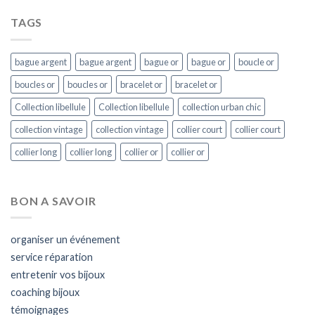
TAGS
bague argent
bague argent
bague or
bague or
boucle or
boucles or
boucles or
bracelet or
bracelet or
Collection libellule
Collection libellule
collection urban chic
collection vintage
collection vintage
collier court
collier court
collier long
collier long
collier or
collier or
BON A SAVOIR
organiser un événement
service réparation
entretenir vos bijoux
coaching bijoux
témoignages