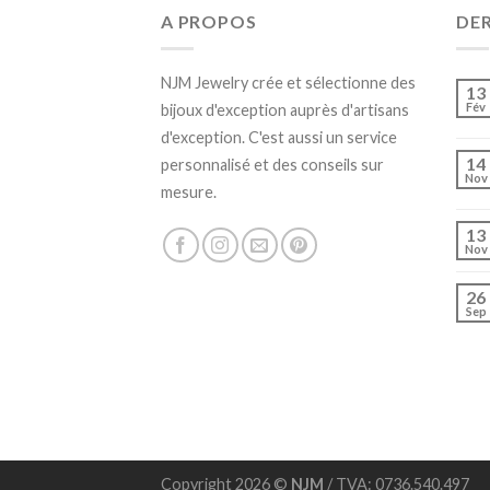
A PROPOS
DE
NJM Jewelry crée et sélectionne des
13
Fév
bijoux d'exception auprès d'artisans
d'exception. C'est aussi un service
14
personnalisé et des conseils sur
Nov
mesure.
13
Nov
26
Sep
Copyright 2026 ©
NJM
/ TVA: 0736.540.497