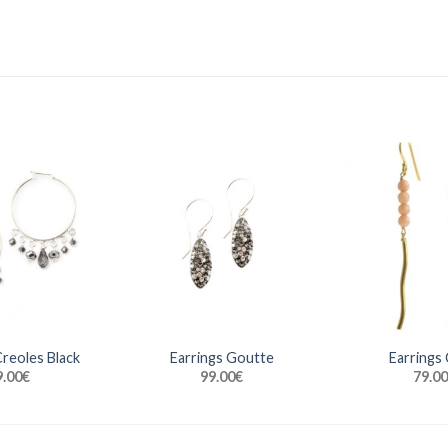
Creoles Black
Earrings Goutte
Earrings 
9.00
€
99.00
€
79.00