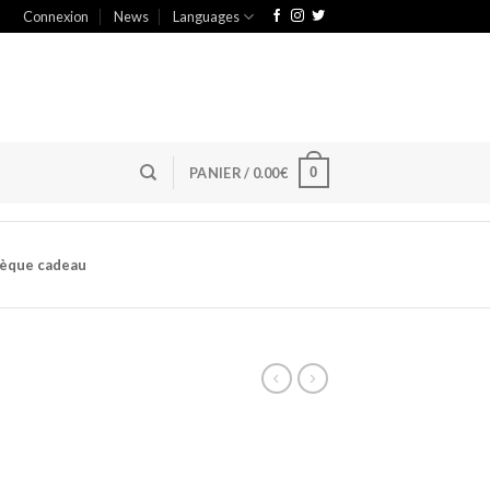
Connexion
News
Languages
0
PANIER /
0.00
€
èque cadeau