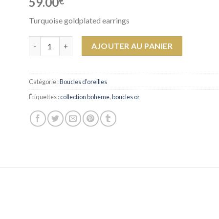
59.00
€
Turquoise goldplated earrings
quantité de Earrings Aurore
AJOUTER AU PANIER
Catégorie :
Boucles d'oreilles
Étiquettes :
collection boheme
,
boucles or