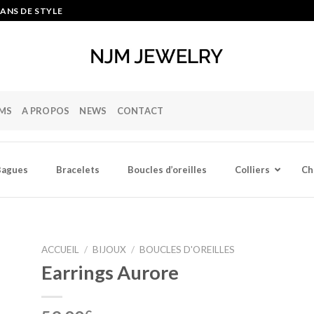
ANS DE STYLE
MS
A PROPOS
NEWS
CONTACT
Bagues
Bracelets
Boucles d’oreilles
Colliers
Ch
ACCUEIL
/
BIJOUX
/
BOUCLES D'OREILLES
Earrings Aurore