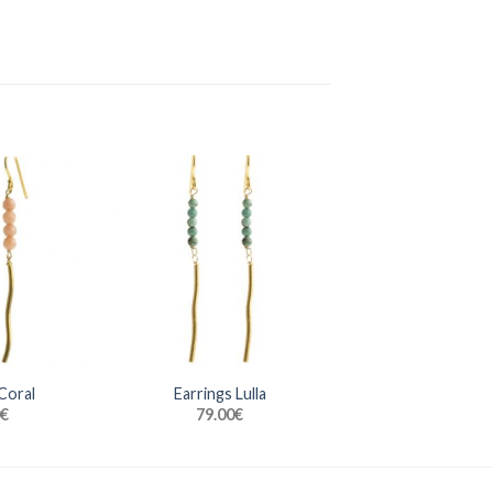
Coral
Earrings Lulla
€
79.00
€