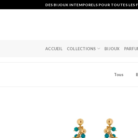
Skip
DES BIJOUX INTEMPORELS POUR TOUTES LES F
to
content
ACCUEIL
COLLECTIONS
BIJOUX
PARFU
Tous