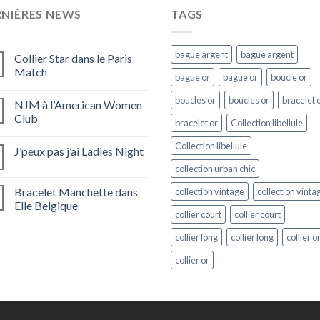
RNIÈRES NEWS
TAGS
bague argent
bague argent
Collier Star dans le Paris
Match
bague or
bague or
boucle or
boucles or
boucles or
bracelet 
NJM à l’American Women
Club
bracelet or
Collection libellule
Collection libellule
J’peux pas j’ai Ladies Night
collection urban chic
Bracelet Manchette dans
collection vintage
collection vinta
Elle Belgique
collier court
collier court
collier long
collier long
collier o
collier or