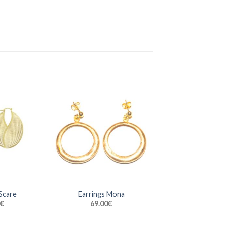
Scare
Earrings Mona
€
69.00
€