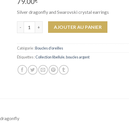
79.00
€
Silver dragonfly and Swarovski crystal earrings
quantité de Earrings Eri
AJOUTER AU PANIER
Catégorie :
Boucles d'oreilles
Étiquettes :
Collection libellule
,
boucles argent
l dragonfly