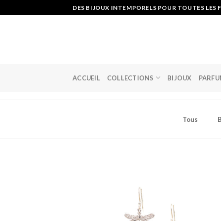
Skip
DES BIJOUX INTEMPORELS POUR TOUTES LES F
to
content
ACCUEIL
COLLECTIONS
BIJOUX
PARFU
Tous