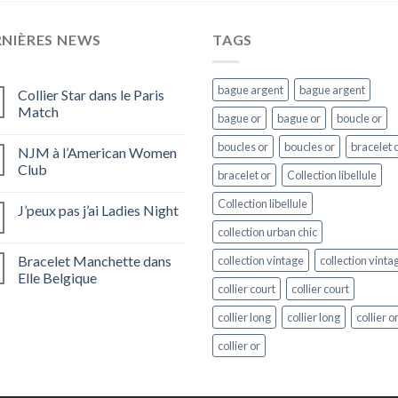
RNIÈRES NEWS
TAGS
bague argent
bague argent
Collier Star dans le Paris
Match
bague or
bague or
boucle or
boucles or
boucles or
bracelet 
NJM à l’American Women
Club
bracelet or
Collection libellule
Collection libellule
J’peux pas j’ai Ladies Night
collection urban chic
Bracelet Manchette dans
collection vintage
collection vinta
Elle Belgique
collier court
collier court
collier long
collier long
collier o
collier or