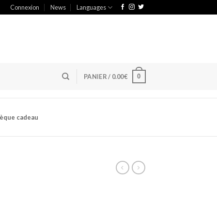
Connexion
News
Languages
0
PANIER /
0.00
€
èque cadeau