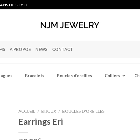
ANS DE STYLE
MS
A PROPOS
NEWS
CONTACT
Bagues
Bracelets
Boucles d’oreilles
Colliers
Ch
ACCUEIL
/
BIJOUX
/
BOUCLES D'OREILLES
Earrings Eri