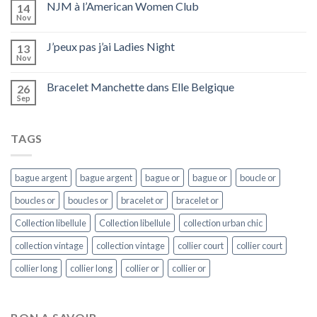
NJM à l’American Women Club
14
Nov
J’peux pas j’ai Ladies Night
13
Nov
Bracelet Manchette dans Elle Belgique
26
Sep
TAGS
bague argent
bague argent
bague or
bague or
boucle or
boucles or
boucles or
bracelet or
bracelet or
Collection libellule
Collection libellule
collection urban chic
collection vintage
collection vintage
collier court
collier court
collier long
collier long
collier or
collier or