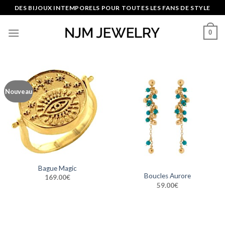
Skip
DES BIJOUX INTEMPORELS POUR TOUTES LES FANS DE STYLE
to
content
0
Nouveau
Bague Magic
Boucles Aurore
169.00
€
59.00
€