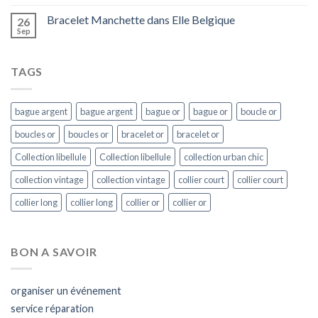
Bracelet Manchette dans Elle Belgique
26
Sep
TAGS
bague argent
bague argent
bague or
bague or
boucle or
boucles or
boucles or
bracelet or
bracelet or
Collection libellule
Collection libellule
collection urban chic
collection vintage
collection vintage
collier court
collier court
collier long
collier long
collier or
collier or
BON A SAVOIR
organiser un événement
service réparation