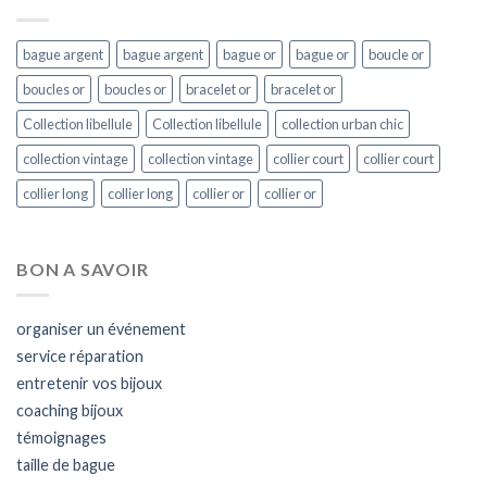
bague argent
bague argent
bague or
bague or
boucle or
boucles or
boucles or
bracelet or
bracelet or
Collection libellule
Collection libellule
collection urban chic
collection vintage
collection vintage
collier court
collier court
collier long
collier long
collier or
collier or
BON A SAVOIR
organiser un événement
service réparation
entretenir vos bijoux
coaching bijoux
témoignages
taille de bague