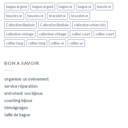
bague argent
bague argent
bague or
bague or
boucle or
boucles or
boucles or
bracelet or
bracelet or
Collection libellule
Collection libellule
collection urban chic
collection vintage
collection vintage
collier court
collier court
collier long
collier long
collier or
collier or
BON A SAVOIR
organiser un événement
service réparation
entretenir vos bijoux
coaching bijoux
témoignages
taille de bague