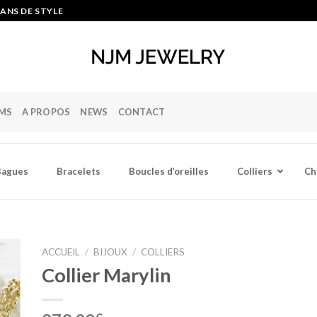
ANS DE STYLE
MS
A PROPOS
NEWS
CONTACT
Bagues
Bracelets
Boucles d’oreilles
Colliers
Ch
ACCUEIL
/
BIJOUX
/
COLLIERS
Collier Marylin