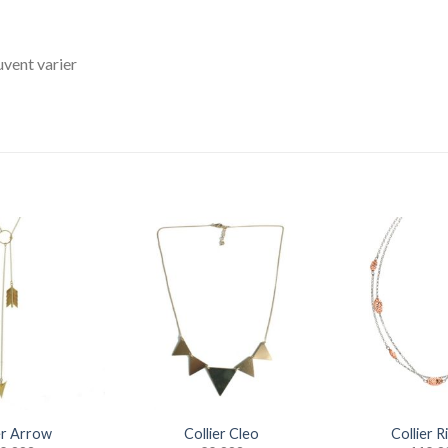
uvent varier
er Arrow
Collier Cleo
Collier R