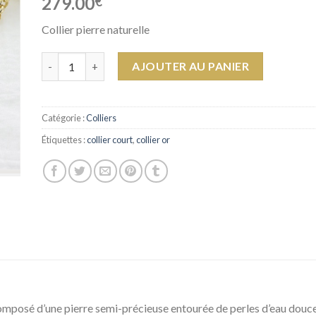
279.00
€
Collier pierre naturelle
quantité de Collier Marylin
AJOUTER AU PANIER
Catégorie :
Colliers
Étiquettes :
collier court
,
collier or
composé d’une pierre semi-précieuse entourée de perles d’eau douce 