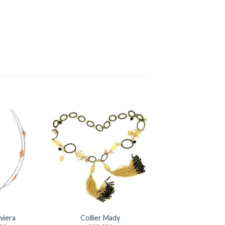
iviera
Collier Mady