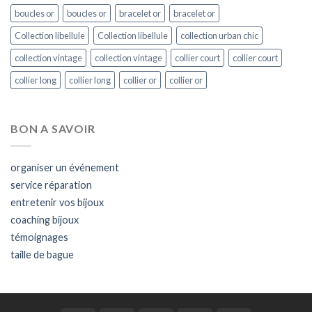
boucles or
boucles or
bracelet or
bracelet or
Collection libellule
Collection libellule
collection urban chic
collection vintage
collection vintage
collier court
collier court
collier long
collier long
collier or
collier or
BON A SAVOIR
organiser un événement
service réparation
entretenir vos bijoux
coaching bijoux
témoignages
taille de bague