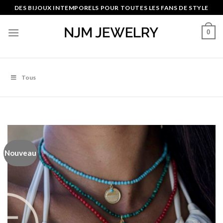
Skip
DES BIJOUX INTEMPORELS POUR TOUTES LES FANS DE STYLE
to
content
0
Tous
Nouveau