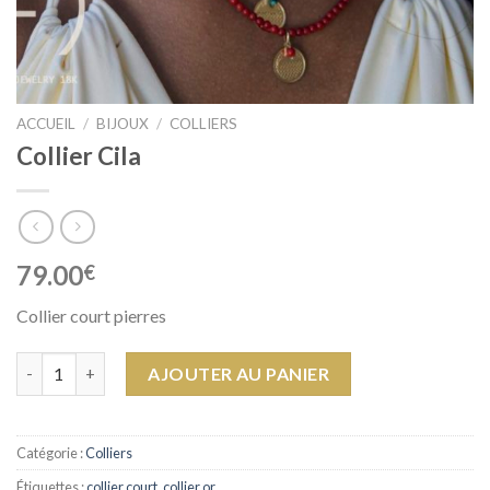
ACCUEIL
/
BIJOUX
/
COLLIERS
Collier Cila
79.00
€
Collier court pierres
quantité de Collier Cila
AJOUTER AU PANIER
Catégorie :
Colliers
Étiquettes :
collier court
,
collier or