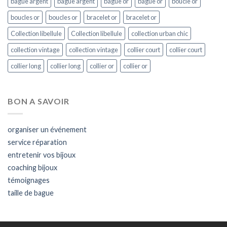
bague argent
bague argent
bague or
bague or
boucle or
boucles or
boucles or
bracelet or
bracelet or
Collection libellule
Collection libellule
collection urban chic
collection vintage
collection vintage
collier court
collier court
collier long
collier long
collier or
collier or
BON A SAVOIR
organiser un événement
service réparation
entretenir vos bijoux
coaching bijoux
témoignages
taille de bague