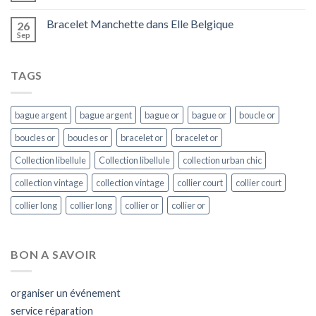
Bracelet Manchette dans Elle Belgique
26
Sep
TAGS
bague argent
bague argent
bague or
bague or
boucle or
boucles or
boucles or
bracelet or
bracelet or
Collection libellule
Collection libellule
collection urban chic
collection vintage
collection vintage
collier court
collier court
collier long
collier long
collier or
collier or
BON A SAVOIR
organiser un événement
service réparation