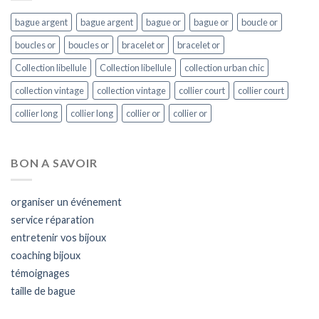
bague argent
bague argent
bague or
bague or
boucle or
boucles or
boucles or
bracelet or
bracelet or
Collection libellule
Collection libellule
collection urban chic
collection vintage
collection vintage
collier court
collier court
collier long
collier long
collier or
collier or
BON A SAVOIR
organiser un événement
service réparation
entretenir vos bijoux
coaching bijoux
témoignages
taille de bague