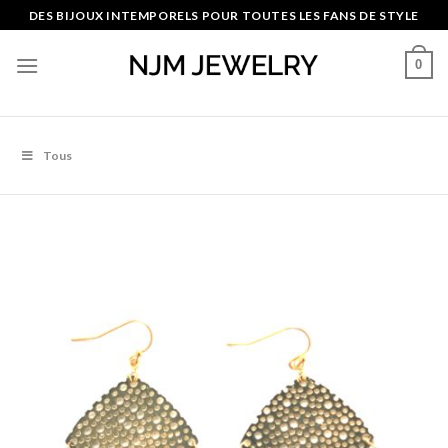
Skip
DES BIJOUX INTEMPORELS POUR TOUTES LES FANS DE STYLE
to
content
0
Tous