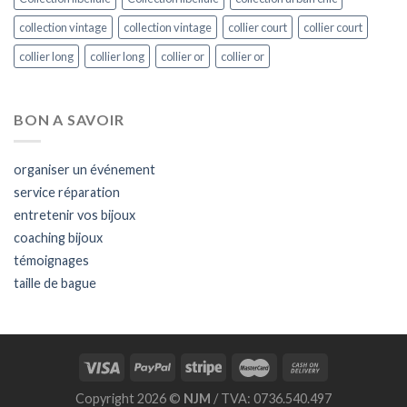
collection vintage
collection vintage
collier court
collier court
collier long
collier long
collier or
collier or
BON A SAVOIR
organiser un événement
service réparation
entretenir vos bijoux
coaching bijoux
témoignages
taille de bague
Copyright 2026 ©
NJM
/ TVA: 0736.540.497