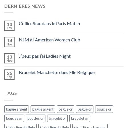
DERNIÈRES NEWS
Collier Star dans le Paris Match
13
Fév
NJM à l’American Women Club
14
Nov
J’peux pas j’ai Ladies Night
13
Nov
Bracelet Manchette dans Elle Belgique
26
Sep
TAGS
bague argent
bague argent
bague or
bague or
boucle or
boucles or
boucles or
bracelet or
bracelet or
Collection libellule
Collection libellule
collection urban chic