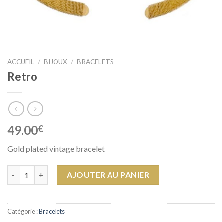
ACCUEIL
/
BIJOUX
/
BRACELETS
Retro
49.00
€
Gold plated vintage bracelet
quantité de Retro
AJOUTER AU PANIER
Catégorie :
Bracelets