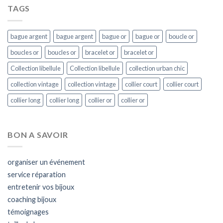
TAGS
bague argent
bague argent
bague or
bague or
boucle or
boucles or
boucles or
bracelet or
bracelet or
Collection libellule
Collection libellule
collection urban chic
collection vintage
collection vintage
collier court
collier court
collier long
collier long
collier or
collier or
BON A SAVOIR
organiser un événement
service réparation
entretenir vos bijoux
coaching bijoux
témoignages