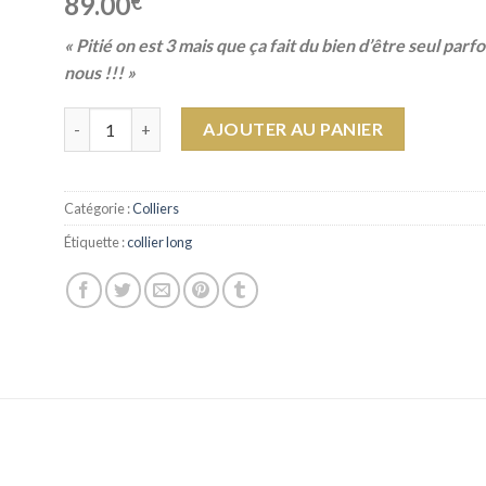
89.00
€
« Pitié on est 3 mais que ça fait du bien d’être seul par
nous !!! »
quantité de Collier Asia
AJOUTER AU PANIER
Catégorie :
Colliers
Étiquette :
collier long