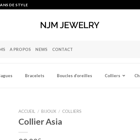
ANS DE STYLE
MS
A PROPOS
NEWS
CONTACT
Bagues
Bracelets
Boucles d’oreilles
Colliers
Ch
ACCUEIL
/
BIJOUX
/
COLLIERS
Collier Asia