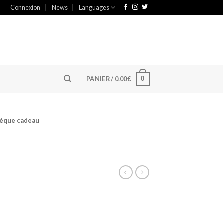
Connexion
News
Languages
0
PANIER /
0.00
€
èque cadeau