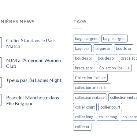
RNIÈRES NEWS
TAGS
bague argent
bague argent
Collier Star dans le Paris
Match
bague or
bague or
boucle or
boucles or
boucles or
bracelet 
NJM à l’American Women
Club
bracelet or
Collection libellule
Collection libellule
J’peux pas j’ai Ladies Night
collection urban chic
Bracelet Manchette dans
collection vintage
collection vinta
Elle Belgique
collier court
collier court
collier long
collier long
collier o
collier or