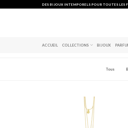
Skip
DES BIJOUX INTEMPORELS POUR TOUTES LES F
to
content
ACCUEIL
COLLECTIONS
BIJOUX
PARFU
Tous