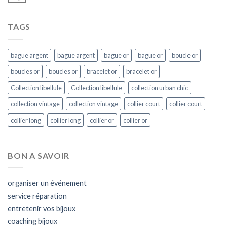
TAGS
bague argent
bague argent
bague or
bague or
boucle or
boucles or
boucles or
bracelet or
bracelet or
Collection libellule
Collection libellule
collection urban chic
collection vintage
collection vintage
collier court
collier court
collier long
collier long
collier or
collier or
BON A SAVOIR
organiser un événement
service réparation
entretenir vos bijoux
coaching bijoux