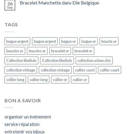
Bracelet Manchette dans Elle Belgique
26
Sep
TAGS
bague argent
bague argent
bague or
bague or
boucle or
boucles or
boucles or
bracelet or
bracelet or
Collection libellule
Collection libellule
collection urban chic
collection vintage
collection vintage
collier court
collier court
collier long
collier long
collier or
collier or
BON A SAVOIR
organiser un événement
service réparation
entretenir vos bijoux