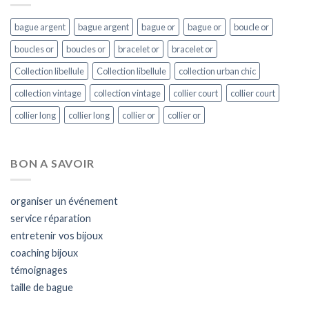
bague argent
bague argent
bague or
bague or
boucle or
boucles or
boucles or
bracelet or
bracelet or
Collection libellule
Collection libellule
collection urban chic
collection vintage
collection vintage
collier court
collier court
collier long
collier long
collier or
collier or
BON A SAVOIR
organiser un événement
service réparation
entretenir vos bijoux
coaching bijoux
témoignages
taille de bague