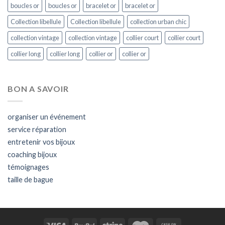
boucles or
boucles or
bracelet or
bracelet or
Collection libellule
Collection libellule
collection urban chic
collection vintage
collection vintage
collier court
collier court
collier long
collier long
collier or
collier or
BON A SAVOIR
organiser un événement
service réparation
entretenir vos bijoux
coaching bijoux
témoignages
taille de bague